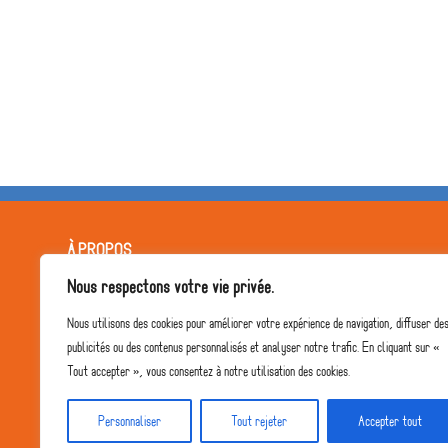
À PROPOS
Nous respectons votre vie privée.
L'équipe pédagogique
Nous utilisons des cookies pour améliorer votre expérience de navigation, diffuser de
Notre projet
publicités ou des contenus personnalisés et analyser notre trafic. En cliquant sur «
Le Collège
Tout accepter », vous consentez à notre utilisation des cookies.
Personnaliser
Tout rejeter
Accepter tout