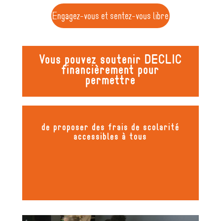
Engagez-vous et sentez-vous libre
Vous pouvez soutenir DECLIC
financièrement pour
permettre
de proposer des frais de scolarité
accessibles à tous