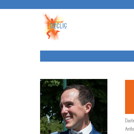
Docte
Anthr