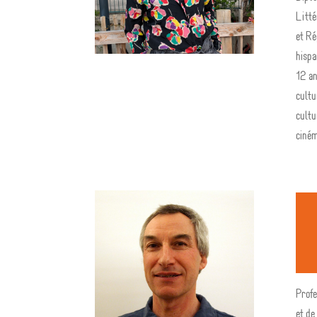
Litté
et R
hispa
12 an
cultu
cultu
ciném
Profe
et de