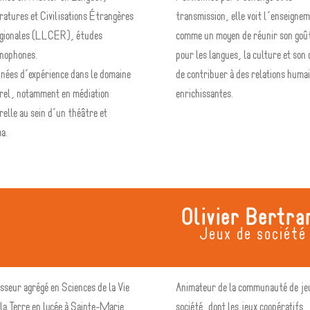
ratures et Civilisations Étrangères
transmission, elle voit l’enseigne
égionales (LLCER), études
comme un moyen de réunir son goû
nophones.
pour les langues, la culture et son 
nées d’expérience dans le domaine
de contribuer à des relations huma
rel, notamment en médiation
enrichissantes.
relle au sein d’un théâtre et
a.
Olivier Bertra
Jeux de société
sseur agrégé en Sciences de la Vie
Animateur de la communauté de je
 la Terre en lycée à Sainte-Marie
société, dont les jeux coopératifs