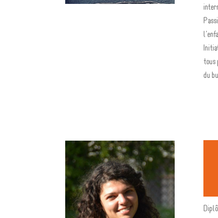
inter
Passi
l'enf
Initi
tous
du bu
Dipl