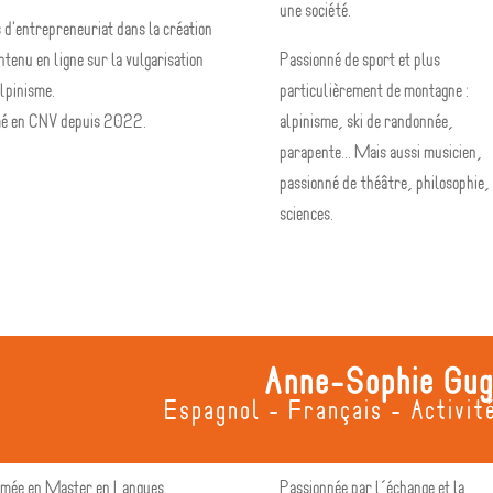
une société.
 d'entrepreneuriat dans la création
ntenu en ligne sur la vulgarisation
Passionné de sport et plus
alpinisme.
particulièrement de montagne :
é en CNV depuis 2022.
alpinisme, ski de randonnée,
parapente... Mais aussi musicien,
passionné de théâtre, philosophie,
sciences.
Anne-Sophie Gu
Espagnol - Français - Activité
ômée en Master en Langues,
Passionnée par l’échange et la