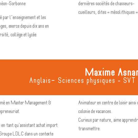
héon-Sorbonne
dernières sociétés de chasseurs-
cueilleurs, dites « mésolithiques »
é par l’enseignement et les
ges, exerce depuis dix ans en
rsité, collège et lycée.
Maxime Asna
-
Anglais
Sciences physiques - SVT 
ômé en Master Management &
Animateur en centre de loisir ainsi
preneuriat.
colonie de vacances.
Curieux par nature, aime apprendr
 en tant qu'assistant achat import
transmettre.
 Groupe LDLC dans un contexte