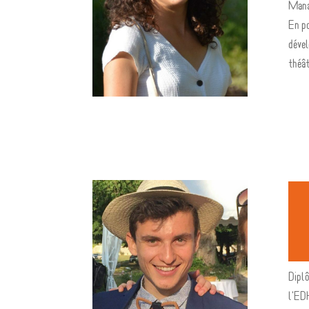
Mana
En po
dével
théât
Dipl
l'ED