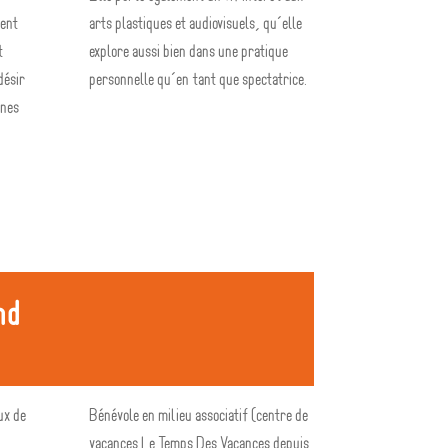
ment
arts plastiques et audiovisuels, qu’elle
t
explore aussi bien dans une pratique
désir
personnelle qu’en tant que spectatrice.
ines
nd
ux de
Bénévole en milieu associatif (centre de
vacances Le Temps Des Vacances depuis