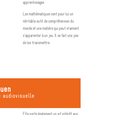
apprentissages.
Les mathématiques sont pour lui un
véritable outil de compréhension du
monde et une matière qui peut vraiment
s'apparenter à un jeu. Il se fait une joie
de les transmettre.
guen
 audiovisuelle
Elle porte également un vif intérêt aux