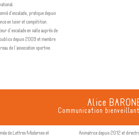
national.
onné d'escalade, pratique depuis
ance en loisir et compétition.
ateur d’escalade en salle auprès de
 publics depuis 2009 et membre
reau de l'association sportive.
Alice BARON
Communication bienveillan
ômée de Lettres Modernes et
Animatrice depuis 2012 et directr