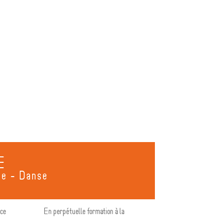
E
te - Danse
ice
En perpétuelle formation à la