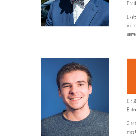
Pant
Exalt
échan
unive
Dipl
Entre
3 ans
chez