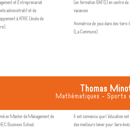
gement et Entreprenariat.
(en formation BAFD) en centre de
ste administratif et de
vacances.
oppement à ATRE (école de
Animatrice de jeux dans des tiers-
re).
(La Commune).
Thomas Mino
Mathématiques - Sports c
ômé en Master de Management de
Il est convaincu que l'éducation est
HEC Business School.
des meilleurs levier pour faire évol