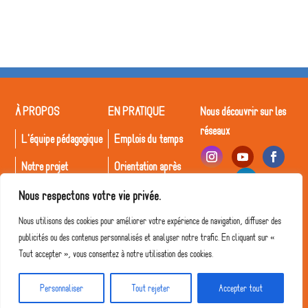
À PROPOS
EN PRATIQUE
Nous découvrir sur les
réseaux
L'équipe pédagogique
Emplois du temps
Notre projet
Orientation après
Déclic
Le Collège
Nous respectons votre vie privée.
Inscriptions
Recrutement
Nous utilisons des cookies pour améliorer votre expérience de navigation, diffuser des
publicités ou des contenus personnalisés et analyser notre trafic. En cliquant sur «
Tout accepter », vous consentez à notre utilisation des cookies.
© Collège Déclic 2026 • Tous droits réservés
Personnaliser
Tout rejeter
Accepter tout
Mentions légales
- Site web édité par
Alexis Collaudin Digital