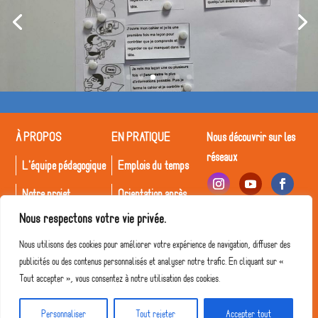
À PROPOS
EN PRATIQUE
Nous découvrir sur les
réseaux
L'équipe pédagogique
Emplois du temps
Notre projet
Orientation après
Déclic
Nous respectons votre vie privée.
Le Collège
Inscriptions
Recrutement
Nous utilisons des cookies pour améliorer votre expérience de navigation, diffuser des
publicités ou des contenus personnalisés et analyser notre trafic. En cliquant sur «
Tout accepter », vous consentez à notre utilisation des cookies.
© Collège Déclic 2026 • Tous droits réservés
Personnaliser
Tout rejeter
Accepter tout