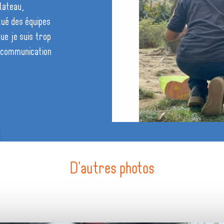
lateau,
itué des équipes
ue je suis trop
e communication
D'autres photos