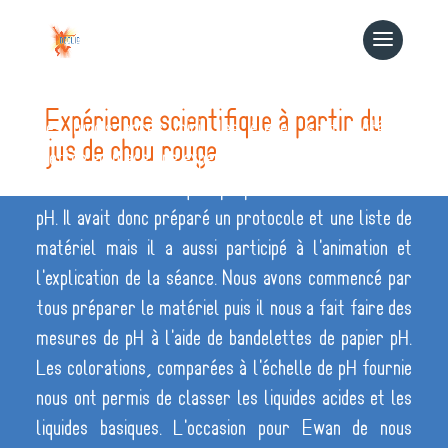
Expérience scientifique à partir du
Les lundis après midi, les élèves sont invités à
jus de chou rouge
mettre en place une expérience pour le groupe. Cette
semaine c'est Ewan qui a proposé une activité sur le
pH. Il avait donc préparé un protocole et une liste de
matériel mais il a aussi participé à l'animation et
l'explication de la séance. Nous avons commencé par
tous préparer le matériel puis il nous a fait faire des
mesures de pH à l'aide de bandelettes de papier pH.
Les colorations, comparées à l'échelle de pH fournie
nous ont permis de classer les liquides acides et les
liquides basiques. L'occasion pour Ewan de nous