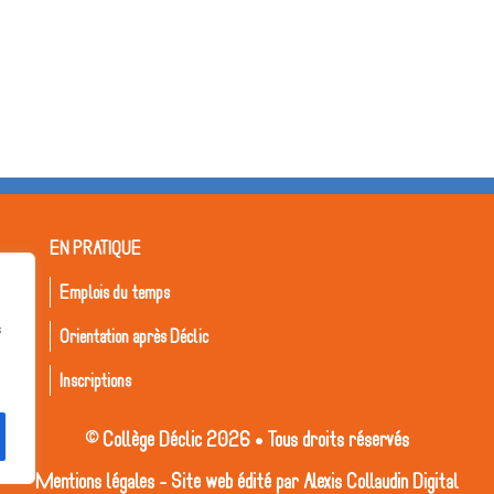
EN PRATIQUE
Emplois du temps
s
Orientation après Déclic
Inscriptions
© Collège Déclic 2026 • Tous droits réservés
Mentions légales
- Site web édité par
Alexis Collaudin Digital