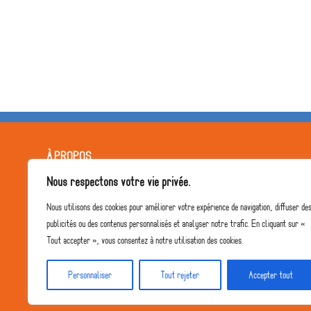
À PROPOS
Nous respectons votre vie privée.
L'équipe pédagogique
Nous utilisons des cookies pour améliorer votre expérience de navigation, diffuser de
Notre projet
publicités ou des contenus personnalisés et analyser notre trafic. En cliquant sur «
Le Collège
Tout accepter », vous consentez à notre utilisation des cookies.
Personnaliser
Tout rejeter
Accepter tout