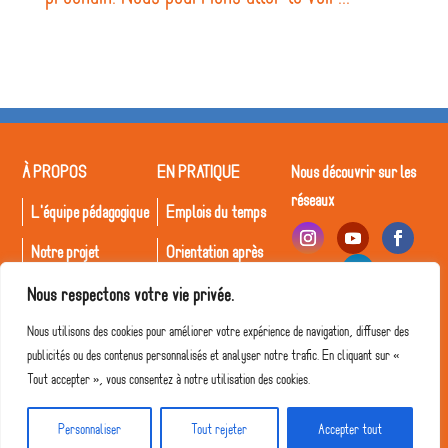
À PROPOS
EN PRATIQUE
Nous découvrir sur les
réseaux
L'équipe pédagogique
Emplois du temps
Notre projet
Orientation après
Déclic
Le Collège
Nous respectons votre vie privée.
Inscriptions
Recrutement
Nous utilisons des cookies pour améliorer votre expérience de navigation, diffuser des
publicités ou des contenus personnalisés et analyser notre trafic. En cliquant sur «
Tout accepter », vous consentez à notre utilisation des cookies.
© Collège Déclic 2026 • Tous droits réservés
Personnaliser
Tout rejeter
Accepter tout
Mentions légales
- Site web édité par
Alexis Collaudin Digital