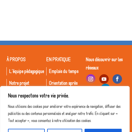
À PROPOS
EN PRATIQUE
Nous découvrir sur les
réseaux
L'équipe pédagogique
Emplois du temps
Notre projet
Orientation après
Déclic
Le Collège
Nous respectons votre vie privée.
Inscriptions
Recrutement
Nous utilisons des cookies pour améliorer votre expérience de navigation, diffuser des
publicités ou des contenus personnalisés et analyser notre trafic. En cliquant sur «
Tout accepter », vous consentez à notre utilisation des cookies.
© Collège Déclic 2026 • Tous droits réservés