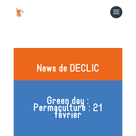
News de DECLIC
Green day :
Permaculture : 21
février