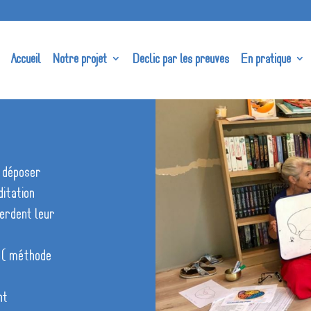
Accueil
Notre projet
Declic par les preuves
En pratique
u déposer
itation
perdent leur
r ( méthode
nt