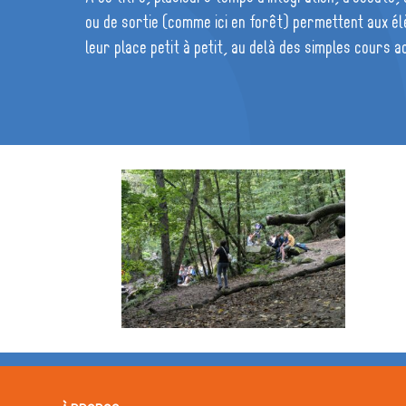
ou de sortie (comme ici en forêt) permettent aux é
leur place petit à petit, au delà des simples cours